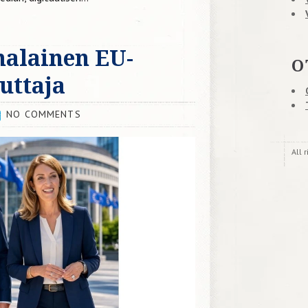
malainen EU-
O
kuttaja
NO COMMENTS
All 