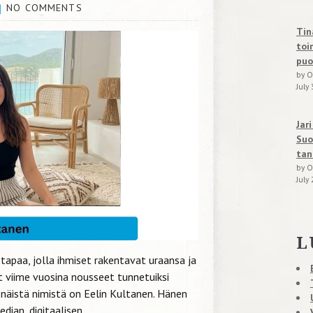
NO COMMENTS
Tin
toi
puo
by O
July 
Jar
Suo
tan
by O
July 
L
apaa, jolla ihmiset rakentavat uraansa ja
 viime vuosina nousseet tunnetuiksi
si näistä nimistä on Eelin Kultanen. Hänen
dian, digitaalisen...