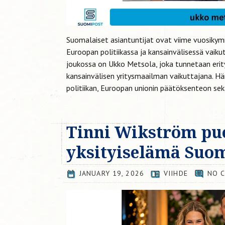
Suomalaiset asiantuntijat ovat viime vuosikym
Euroopan politiikassa ja kansainvälisessä vaiku
joukossa on Ukko Metsola, joka tunnetaan erity
kansainvälisen yritysmaailman vaikuttajana. H
politiikan, Euroopan unionin päätöksenteon sekä
Tinni Wikström puo
yksityiselämä Suo
JANUARY 19, 2026
VIIHDE
NO 