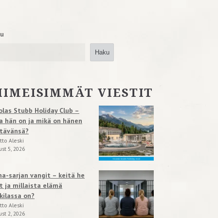
u
Haku
IIMEISIMMÄT VIESTIT
olas Stubb Holiday Club –
a hän on ja mikä on hänen
tävänsä?
tto Aleski
st 5, 2026
na-sarjan vangit – keitä he
t ja millaista elämä
kilassa on?
tto Aleski
st 2, 2026