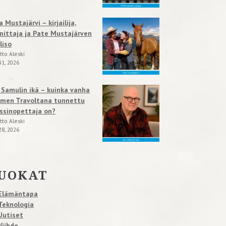
a Mustajärvi – kirjailija,
mittaja ja Pate Mustajärven
liso
tto Aleski
31, 2026
i Samulin ikä – kuinka vanha
men Travoltana tunnettu
ssinopettaja on?
tto Aleski
28, 2026
UOKAT
Elämäntapa
Teknologia
Uutiset
Viihde