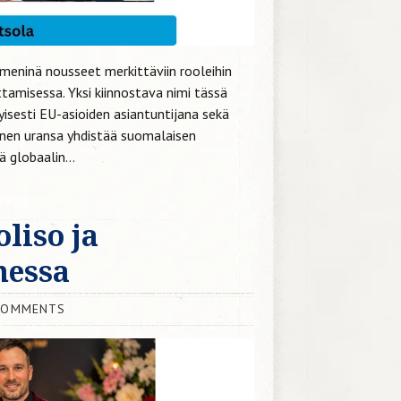
meninä nousseet merkittäviin rooleihin
ttamisessa. Yksi kiinnostava nimi tässä
isesti EU-asioiden asiantuntijana sekä
änen uransa yhdistää suomalaisen
 globaalin...
liso ja
messa
COMMENTS