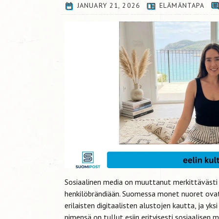
JANUARY 21, 2026
ELÄMÄNTAPA
Sosiaalinen media on muuttanut merkittävästi t
henkilöbrändiään. Suomessa monet nuoret ovat
erilaisten digitaalisten alustojen kautta, ja yk
nimensä on tullut esiin erityisesti sosiaalisen me