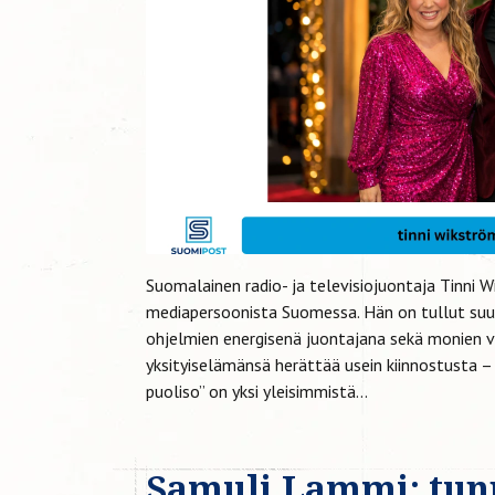
Suomalainen radio- ja televisiojuontaja Tinni 
mediapersoonista Suomessa. Hän on tullut suurel
ohjelmien energisenä juontajana sekä monien v
yksityiselämänsä herättää usein kiinnostusta – 
puoliso” on yksi yleisimmistä...
Samuli Lammi: tun