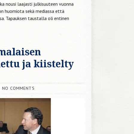
oka nousi laajasti julkisuuteen vuonna
ljon huomiota sekä mediassa että
a. Tapauksen taustalla oli entinen
malaisen
ttu ja kiistelty
NO COMMENTS