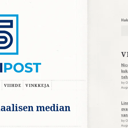
Hak
V
Nic
kuk
teh
by O
VIIHDE
VINKKEJA
Augu
Lin
iaalisen median
ova
van
by O
Augu