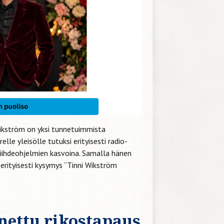
Wikström on yksi tunnetuimmista
le yleisölle tutuksi erityisesti radio-
iihdeohjelmien kasvoina. Samalla hänen
erityisesti kysymys “Tinni Wikström
nettu rikostapaus