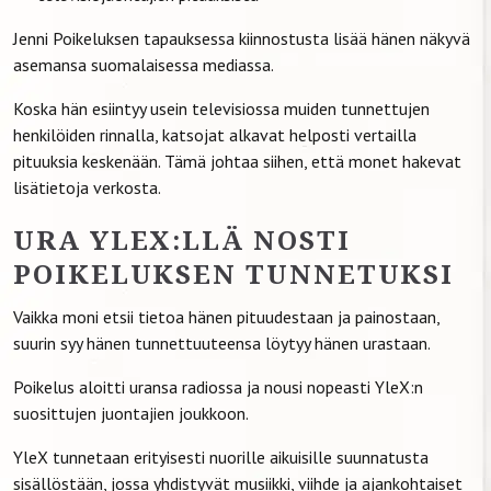
Jenni Poikeluksen tapauksessa kiinnostusta lisää hänen näkyvä
asemansa suomalaisessa mediassa.
Koska hän esiintyy usein televisiossa muiden tunnettujen
henkilöiden rinnalla, katsojat alkavat helposti vertailla
pituuksia keskenään. Tämä johtaa siihen, että monet hakevat
lisätietoja verkosta.
URA YLEX:LLÄ NOSTI
POIKELUKSEN TUNNETUKSI
Vaikka moni etsii tietoa hänen pituudestaan ja painostaan,
suurin syy hänen tunnettuuteensa löytyy hänen urastaan.
Poikelus aloitti uransa radiossa ja nousi nopeasti YleX:n
suosittujen juontajien joukkoon.
YleX tunnetaan erityisesti nuorille aikuisille suunnatusta
sisällöstään, jossa yhdistyvät musiikki, viihde ja ajankohtaiset