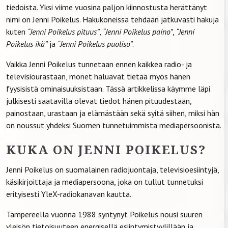
tiedoista. Yksi viime vuosina paljon kiinnostusta herättänyt
nimi on Jenni Poikelus. Hakukoneissa tehdään jatkuvasti hakuja
kuten
“Jenni Poikelus pituus”
,
“Jenni Poikelus paino”
,
“Jenni
Poikelus ikä”
ja
“Jenni Poikelus puoliso”
.
Vaikka Jenni Poikelus tunnetaan ennen kaikkea radio- ja
televisiourastaan, monet haluavat tietää myös hänen
fyysisistä ominaisuuksistaan. Tässä artikkelissa käymme läpi
julkisesti saatavilla olevat tiedot hänen pituudestaan,
painostaan, urastaan ja elämästään sekä syitä siihen, miksi hän
on noussut yhdeksi Suomen tunnetuimmista mediapersoonista.
KUKA ON JENNI POIKELUS?
Jenni Poikelus on suomalainen radiojuontaja, televisioesiintyjä,
käsikirjoittaja ja mediapersoona, joka on tullut tunnetuksi
erityisesti YleX-radiokanavan kautta.
Tampereella vuonna 1988 syntynyt Poikelus nousi suuren
yleisön tietoisuuteen energisellä esiintymistyylillään ja