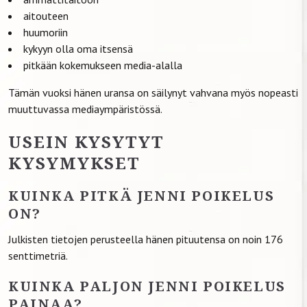
aitouteen
huumoriin
kykyyn olla oma itsensä
pitkään kokemukseen media-alalla
Tämän vuoksi hänen uransa on säilynyt vahvana myös nopeasti
muuttuvassa mediaympäristössä.
USEIN KYSYTYT
KYSYMYKSET
KUINKA PITKÄ JENNI POIKELUS
ON?
Julkisten tietojen perusteella hänen pituutensa on noin 176
senttimetriä.
KUINKA PALJON JENNI POIKELUS
PAINAA?