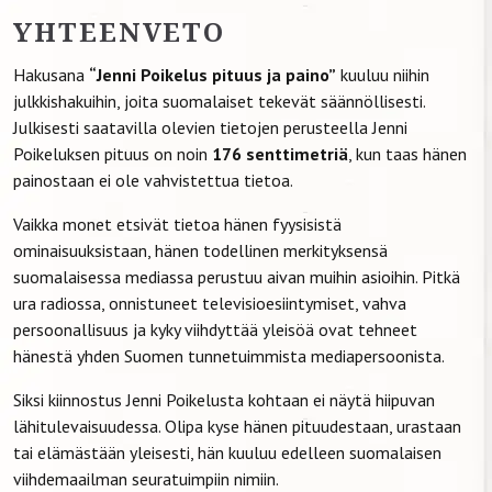
YHTEENVETO
Hakusana
“Jenni Poikelus pituus ja paino”
kuuluu niihin
julkkishakuihin, joita suomalaiset tekevät säännöllisesti.
Julkisesti saatavilla olevien tietojen perusteella Jenni
Poikeluksen pituus on noin
176 senttimetriä
, kun taas hänen
painostaan ei ole vahvistettua tietoa.
Vaikka monet etsivät tietoa hänen fyysisistä
ominaisuuksistaan, hänen todellinen merkityksensä
suomalaisessa mediassa perustuu aivan muihin asioihin. Pitkä
ura radiossa, onnistuneet televisioesiintymiset, vahva
persoonallisuus ja kyky viihdyttää yleisöä ovat tehneet
hänestä yhden Suomen tunnetuimmista mediapersoonista.
Siksi kiinnostus Jenni Poikelusta kohtaan ei näytä hiipuvan
lähitulevaisuudessa. Olipa kyse hänen pituudestaan, urastaan
tai elämästään yleisesti, hän kuuluu edelleen suomalaisen
viihdemaailman seuratuimpiin nimiin.