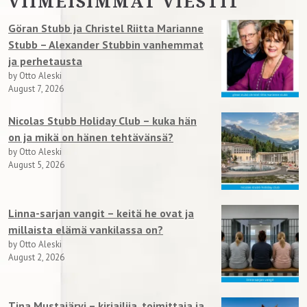
VIIMEISIMMÄT VIESTIT
Göran Stubb ja Christel Riitta Marianne
Stubb – Alexander Stubbin vanhemmat
ja perhetausta
by Otto Aleski
August 7, 2026
Nicolas Stubb Holiday Club – kuka hän
on ja mikä on hänen tehtävänsä?
by Otto Aleski
August 5, 2026
Linna-sarjan vangit – keitä he ovat ja
millaista elämä vankilassa on?
by Otto Aleski
August 2, 2026
Tina Mustajärvi – kirjailija, toimittaja ja