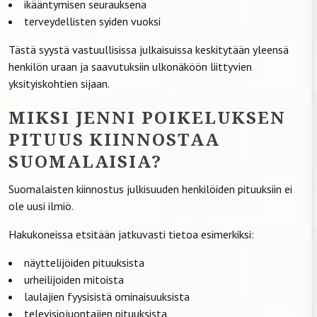
ikääntymisen seurauksena
terveydellisten syiden vuoksi
Tästä syystä vastuullisissa julkaisuissa keskitytään yleensä
henkilön uraan ja saavutuksiin ulkonäköön liittyvien
yksityiskohtien sijaan.
MIKSI JENNI POIKELUKSEN
PITUUS KIINNOSTAA
SUOMALAISIA?
Suomalaisten kiinnostus julkisuuden henkilöiden pituuksiin ei
ole uusi ilmiö.
Hakukoneissa etsitään jatkuvasti tietoa esimerkiksi:
näyttelijöiden pituuksista
urheilijoiden mitoista
laulajien fyysisistä ominaisuuksista
televisiojuontajien pituuksista