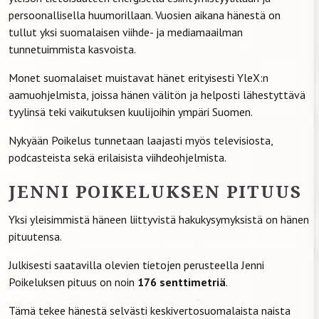
persoonallisella huumorillaan. Vuosien aikana hänestä on
tullut yksi suomalaisen viihde- ja mediamaailman
tunnetuimmista kasvoista.
Monet suomalaiset muistavat hänet erityisesti YleX:n
aamuohjelmista, joissa hänen välitön ja helposti lähestyttävä
tyylinsä teki vaikutuksen kuulijoihin ympäri Suomen.
Nykyään Poikelus tunnetaan laajasti myös televisiosta,
podcasteista sekä erilaisista viihdeohjelmista.
JENNI POIKELUKSEN PITUUS
Yksi yleisimmistä häneen liittyvistä hakukysymyksistä on hänen
pituutensa.
Julkisesti saatavilla olevien tietojen perusteella Jenni
Poikeluksen pituus on noin
176 senttimetriä
.
Tämä tekee hänestä selvästi keskivertosuomalaista naista