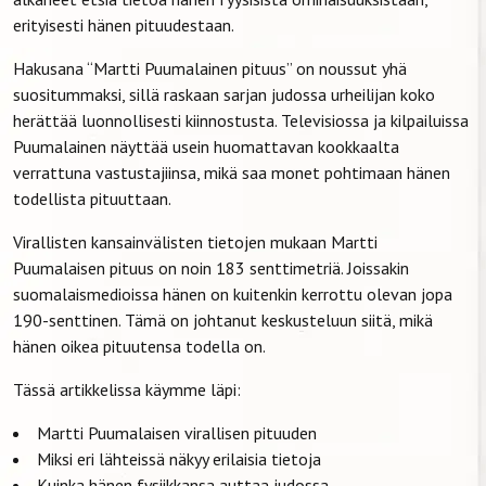
erityisesti hänen pituudestaan.
Hakusana “Martti Puumalainen pituus” on noussut yhä
suositummaksi, sillä raskaan sarjan judossa urheilijan koko
herättää luonnollisesti kiinnostusta. Televisiossa ja kilpailuissa
Puumalainen näyttää usein huomattavan kookkaalta
verrattuna vastustajiinsa, mikä saa monet pohtimaan hänen
todellista pituuttaan.
Virallisten kansainvälisten tietojen mukaan Martti
Puumalaisen pituus on noin 183 senttimetriä. Joissakin
suomalaismedioissa hänen on kuitenkin kerrottu olevan jopa
190-senttinen. Tämä on johtanut keskusteluun siitä, mikä
hänen oikea pituutensa todella on.
Tässä artikkelissa käymme läpi:
Martti Puumalaisen virallisen pituuden
Miksi eri lähteissä näkyy erilaisia tietoja
Kuinka hänen fysiikkansa auttaa judossa