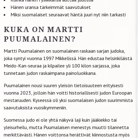
Hänen uransa tärkeimmät saavutukset
Miksi suomalaiset seuraavat häntä juuri nyt niin tarkasti
KUKA ON MARTTI
PUUMALAINEN?
Martti Puumalainen on suomalainen raskaan sarjan judoka,
joka syntyi vuonna 1997 Mikkelissä. Hän edustaa helsinkiläistä
Meido-Kan-seuraa ja kilpailee yli 100 kilon sarjassa, joka
tunnetaan judon raskaimpana painoluokkana.
Puumalainen nousi suuren yleisön tietoisuuteen erityisesti
vuonna 2023, jolloin hän voitti historiallisesti judon Euroopan
mestaruuden. Kyseessä oli yksi suomalaisen judon suurimmista
saavutuksista vuosikymmeniin.
Suomessa judo ei ole yhtä näkyvä laji kuin jääkiekko tai
yleisurheilu, mutta Puumalaisen menestys muutti tilannetta
merkittävästi. Hänen voittonsa herättivät kiinnostusta myös