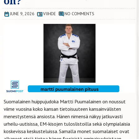
on?
JUNE 9, 2026
VIIHDE
NO COMMENTS
Suomalainen huippujudoka Martti Puumalainen on noussut
viime vuosina koko kansan tietoisuuteen kansainvälisten
menestystensä ansiosta. Hänen nimensä näkyy jatkuvasti
urheilu-uutisissa, EM-kisojen tuloslistoilla sekä olympialaisia
koskevissa keskusteluissa. Samalla monet suomalaiset ovat
alkaneet etsiä tietoa hänen fyysisistä ominaisuuksistaan,