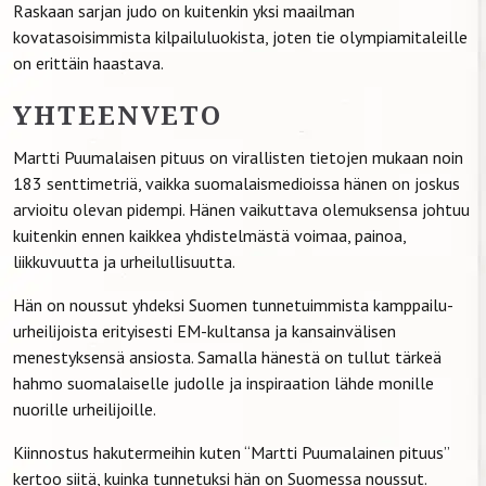
Raskaan sarjan judo on kuitenkin yksi maailman
kovatasoisimmista kilpailuluokista, joten tie olympiamitaleille
on erittäin haastava.
YHTEENVETO
Martti Puumalaisen pituus on virallisten tietojen mukaan noin
183 senttimetriä, vaikka suomalaismedioissa hänen on joskus
arvioitu olevan pidempi. Hänen vaikuttava olemuksensa johtuu
kuitenkin ennen kaikkea yhdistelmästä voimaa, painoa,
liikkuvuutta ja urheilullisuutta.
Hän on noussut yhdeksi Suomen tunnetuimmista kamppailu-
urheilijoista erityisesti EM-kultansa ja kansainvälisen
menestyksensä ansiosta. Samalla hänestä on tullut tärkeä
hahmo suomalaiselle judolle ja inspiraation lähde monille
nuorille urheilijoille.
Kiinnostus hakutermeihin kuten “Martti Puumalainen pituus”
kertoo siitä, kuinka tunnetuksi hän on Suomessa noussut.