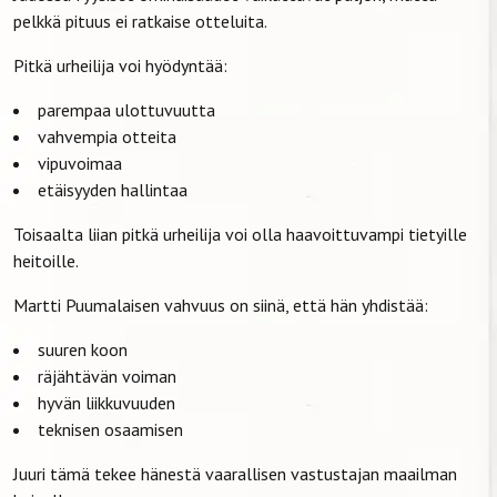
pelkkä pituus ei ratkaise otteluita.
Pitkä urheilija voi hyödyntää:
parempaa ulottuvuutta
vahvempia otteita
vipuvoimaa
etäisyyden hallintaa
Toisaalta liian pitkä urheilija voi olla haavoittuvampi tietyille
heitoille.
Martti Puumalaisen vahvuus on siinä, että hän yhdistää:
suuren koon
räjähtävän voiman
hyvän liikkuvuuden
teknisen osaamisen
Juuri tämä tekee hänestä vaarallisen vastustajan maailman