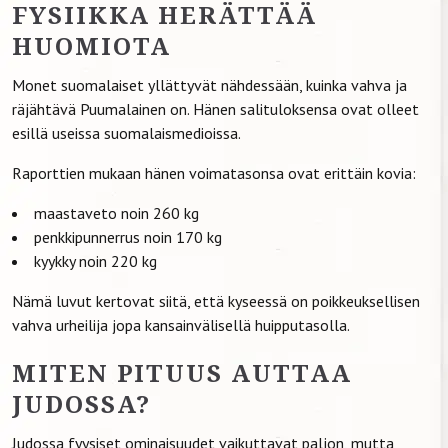
FYSIIKKA HERÄTTÄÄ
HUOMIOTA
Monet suomalaiset yllättyvät nähdessään, kuinka vahva ja
räjähtävä Puumalainen on. Hänen salituloksensa ovat olleet
esillä useissa suomalaismedioissa.
Raporttien mukaan hänen voimatasonsa ovat erittäin kovia:
maastaveto noin 260 kg
penkkipunnerrus noin 170 kg
kyykky noin 220 kg
Nämä luvut kertovat siitä, että kyseessä on poikkeuksellisen
vahva urheilija jopa kansainvälisellä huipputasolla.
MITEN PITUUS AUTTAA
JUDOSSA?
Judossa fyysiset ominaisuudet vaikuttavat paljon, mutta