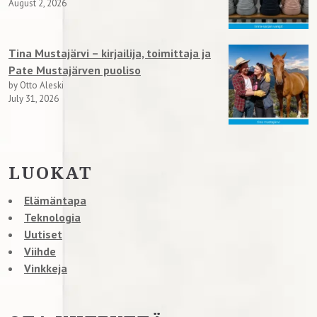
August 2, 2026
Tina Mustajärvi – kirjailija, toimittaja ja
Pate Mustajärven puoliso
by Otto Aleski
July 31, 2026
LUOKAT
Elämäntapa
Teknologia
Uutiset
Viihde
Vinkkeja