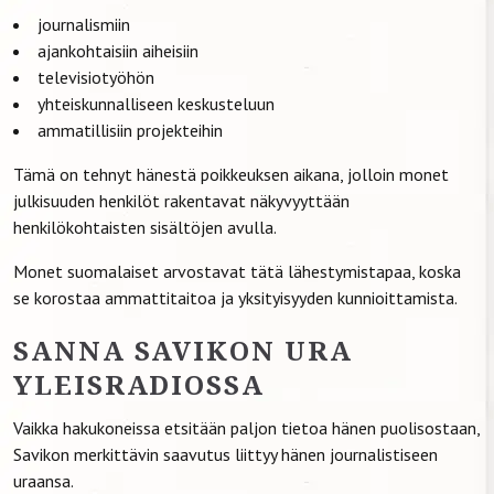
journalismiin
ajankohtaisiin aiheisiin
televisiotyöhön
yhteiskunnalliseen keskusteluun
ammatillisiin projekteihin
Tämä on tehnyt hänestä poikkeuksen aikana, jolloin monet
julkisuuden henkilöt rakentavat näkyvyyttään
henkilökohtaisten sisältöjen avulla.
Monet suomalaiset arvostavat tätä lähestymistapaa, koska
se korostaa ammattitaitoa ja yksityisyyden kunnioittamista.
SANNA SAVIKON URA
YLEISRADIOSSA
Vaikka hakukoneissa etsitään paljon tietoa hänen puolisostaan,
Savikon merkittävin saavutus liittyy hänen journalistiseen
uraansa.