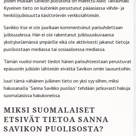
joiden mukaan Savikon puolisona on mainittu Asko Taivalmäki.
Kyseinen tieto on kuitenkin perustunut pääasiassa viihde- ja
henkilöjulkisuutta käsitteleviin verkkolähteisiin.
Savikko itse ei ole juurikaan kommentoinut parisuhdettaan
julkisuudessa. Hän ei ole rakentanut julkisuuskuvaansa
yksityiselämänsä ympärille eikä ole aktiivisesti jakanut tietoja
puolisostaan mediassa tai sosiaalisessa mediassa.
Tämän vuoksi monet tiedot hänen parisuhteestaan perustuvat
epäsuoriin julkisiin lähteisiin eivätkä Savikon omiin lausuntoihin.
Juuri tämä vähäinen julkinen tieto on yksi syy siihen, miksi
hakusanalla “Sanna Savikko puoliso” tehdään jatkuvasti hakuja
suomalaisissa hakukoneissa.
MIKSI SUOMALAISET
ETSIVÄT TIETOA SANNA
SAVIKON PUOLISOSTA?