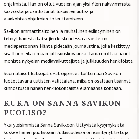
ohjelmista. Hän on ollut vuosien ajan yksi Ylen näkyvimmistä
kasvoista ja osallistunut lukuisten uutis- ja
ajankohtaisohjelmien toteuttamiseen.
Savikon ammattitaitoinen ja rauhallinen esiintyminen on
tehnyt hänestä katsojien keskuudessa arvostetun
mediapersoonan. Häntä pidetään journalistina, joka keskittyy
sisältöön eikä omaan julkisuuskuvaansa. Tämä erottaa hänet
monista nykyajan mediavaikuttajista ja julkisuuden henkilöistä.
Suomalaiset katsojat ovat oppineet tuntemaan Savikon
luotettavana uutisten välittäjänä, mikä on osaltaan lisännyt
kiinnostusta hänen henkilökohtaista elämäänsä kohtaan.
KUKA ON SANNA SAVIKON
PUOLISO?
Yksi yleisimmistä Sanna Savikkoon liittyvistä kysymyksistä
koskee hänen puolisoaan. Julkisuudessa on esiintynyt tietoja,