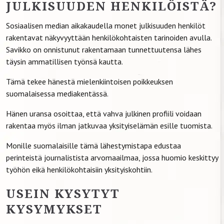
JULKISUUDEN HENKILÖISTÄ?
Sosiaalisen median aikakaudella monet julkisuuden henkilöt
rakentavat näkyvyyttään henkilökohtaisten tarinoiden avulla.
Savikko on onnistunut rakentamaan tunnettuutensa lähes
täysin ammatillisen työnsä kautta.
Tämä tekee hänestä mielenkiintoisen poikkeuksen
suomalaisessa mediakentässä.
Hänen uransa osoittaa, että vahva julkinen profiili voidaan
rakentaa myös ilman jatkuvaa yksityiselämän esille tuomista.
Monille suomalaisille tämä lähestymistapa edustaa
perinteistä journalistista arvomaailmaa, jossa huomio keskittyy
työhön eikä henkilökohtaisiin yksityiskohtiin.
USEIN KYSYTYT
KYSYMYKSET