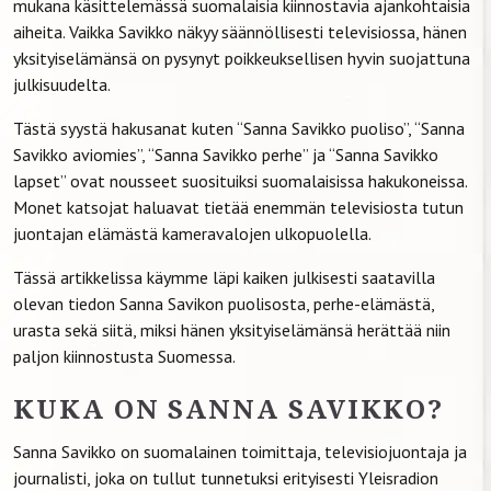
mukana käsittelemässä suomalaisia kiinnostavia ajankohtaisia
aiheita. Vaikka Savikko näkyy säännöllisesti televisiossa, hänen
yksityiselämänsä on pysynyt poikkeuksellisen hyvin suojattuna
julkisuudelta.
Tästä syystä hakusanat kuten “Sanna Savikko puoliso”, “Sanna
Savikko aviomies”, “Sanna Savikko perhe” ja “Sanna Savikko
lapset” ovat nousseet suosituiksi suomalaisissa hakukoneissa.
Monet katsojat haluavat tietää enemmän televisiosta tutun
juontajan elämästä kameravalojen ulkopuolella.
Tässä artikkelissa käymme läpi kaiken julkisesti saatavilla
olevan tiedon Sanna Savikon puolisosta, perhe-elämästä,
urasta sekä siitä, miksi hänen yksityiselämänsä herättää niin
paljon kiinnostusta Suomessa.
KUKA ON SANNA SAVIKKO?
Sanna Savikko on suomalainen toimittaja, televisiojuontaja ja
journalisti, joka on tullut tunnetuksi erityisesti Yleisradion