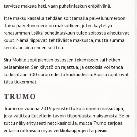
tarvitse maksaa heti, vaan puhelinlaskun eräpäivänä.
Itse maksu kassalla tehdään soittamalla palvelunumeroon.
Tämä palvelunumero on maksullinen, joten käytetyn
rahasumman lisäksi puhelinlaskuun tulee soitosta aiheutuvat
kulut. Nämä riippuvat tehtävästä maksusta, mutta summa
kerrotaan aina ennen soittoa.
Siru Mobile sopii pienten ostosten tekemiseen tai hetken
pelaamiseen. Sen käyttö on rajattua, ja ostoksia voi tehdä
korkeintaan 300 euron edestä kuukaudessa. Alussa rajat ovat
tätä tiukemmat.
TRUMO
Trumo on vuonna 2019 perustettu kotimainen maksutapa,
joka välittää Eutellerin tavoin tilipohjaista maksamista. Se on
tuttu näky erityisesti nettikasinoilla, mutta Trumo tarjoaa
erilaisia ratkaisuja myös verkkokauppojen tarpeisiin.