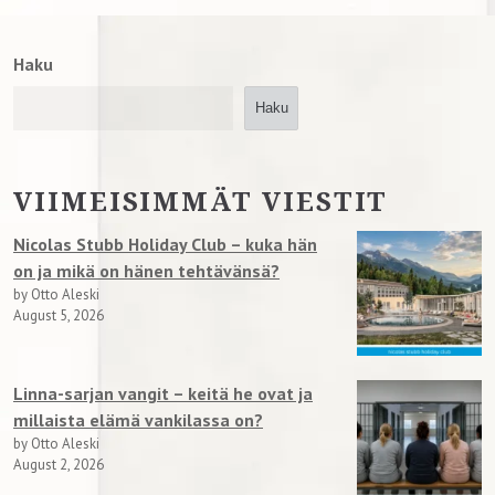
Haku
Haku
VIIMEISIMMÄT VIESTIT
Nicolas Stubb Holiday Club – kuka hän
on ja mikä on hänen tehtävänsä?
by Otto Aleski
August 5, 2026
Linna-sarjan vangit – keitä he ovat ja
millaista elämä vankilassa on?
by Otto Aleski
August 2, 2026