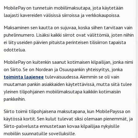
MobilePay on tunnetuin mobiilimaksutapa, jota käytetään
laajasti kavereiden välisissä siirroissa ja verkkokaupoissa.
Maksaminen sen kautta on sujuvaa, koska siihen tarvitaan vain
puhelinnumero. Lisäksi kaikki siirrot ovat välittömiä, joten niihin
ei liity useiden päivien pituista perinteisen tilisiirron tapaista
odottelua.
MobilePay on kuitenkin saanut kotimaisen kilpailijan, jonka nimi
on Siirto. Se on Nordean ja Osuuspankin yhteisyritys, jonka
toiminta laajenee
tulevaisuudessa. Aiemmin se oli vain
muutaman pankin asiakkaiden käytettävissä, mutta siitä tulee
yleinen tilipohjainen mobiilimaksutapa kaikkiin kotimaisiin
pankkeihin.
Siirto toimii tilipohjaisena maksutapana, kun MobilePayssa on
käytössä kortit. Sen kulut tulevat siksi olemaan pienemmät, ja
Siirto-palvelusta ennustetaan kovaa kilpailijaa nykyisille
mobiiliin suunnatuille sovelluksille.