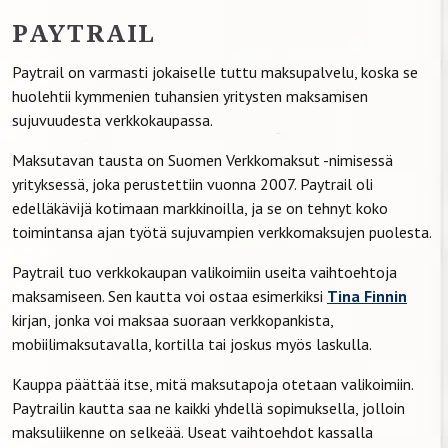
PAYTRAIL
Paytrail on varmasti jokaiselle tuttu maksupalvelu, koska se
huolehtii kymmenien tuhansien yritysten maksamisen
sujuvuudesta verkkokaupassa.
Maksutavan tausta on Suomen Verkkomaksut -nimisessä
yrityksessä, joka perustettiin vuonna 2007. Paytrail oli
edelläkävijä kotimaan markkinoilla, ja se on tehnyt koko
toimintansa ajan työtä sujuvampien verkkomaksujen puolesta.
Paytrail tuo verkkokaupan valikoimiin useita vaihtoehtoja
maksamiseen. Sen kautta voi ostaa esimerkiksi
Tina Finnin
kirjan, jonka voi maksaa suoraan verkkopankista,
mobiilimaksutavalla, kortilla tai joskus myös laskulla.
Kauppa päättää itse, mitä maksutapoja otetaan valikoimiin.
Paytrailin kautta saa ne kaikki yhdellä sopimuksella, jolloin
maksuliikenne on selkeää. Useat vaihtoehdot kassalla