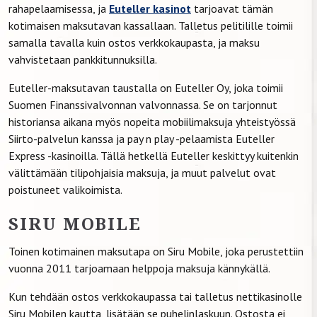
rahapelaamisessa, ja
Euteller kasinot
tarjoavat tämän
kotimaisen maksutavan kassallaan. Talletus pelitilille toimii
samalla tavalla kuin ostos verkkokaupasta, ja maksu
vahvistetaan pankkitunnuksilla.
Euteller-maksutavan taustalla on Euteller Oy, joka toimii
Suomen Finanssivalvonnan valvonnassa. Se on tarjonnut
historiansa aikana myös nopeita mobiilimaksuja yhteistyössä
Siirto-palvelun kanssa ja pay n play -pelaamista Euteller
Express -kasinoilla. Tällä hetkellä Euteller keskittyy kuitenkin
välittämään tilipohjaisia maksuja, ja muut palvelut ovat
poistuneet valikoimista.
SIRU MOBILE
Toinen kotimainen maksutapa on Siru Mobile, joka perustettiin
vuonna 2011 tarjoamaan helppoja maksuja kännykällä.
Kun tehdään ostos verkkokaupassa tai talletus nettikasinolle
Siru Mobilen kautta, lisätään se puhelinlaskuun. Ostosta ei