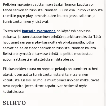
Pelkkien maksujen välittämisen lisäksi Trumon kautta voi
tehdä sähköisen tunnistautumisen. Suurin osa Trumo kasinoista
toimiikin pay n play -ominaisuuden kautta, jossa talletus ja
tunnistautuminen yhdistyvät.
Toistaiseksi
kansalaisvarmenne
on käytössä harvassa
paikassa, ja tunnistautuminen tehdään pankkitunnuksilla. Tätä
hyödynnetään pay n play kasinoilla eli pikakasinoilla, jotka
saavat pelaajan tiedot sähköisen tunnistautumisen kautta.
Rekisteröitymistä ei tarvitse tehdä, ja pelitili muodostuu
automaattisesti ensitalletuksen yhteydessä.
Pikakasinoiden etuna on nopeus: pelaaja on tunnistettu heti
aluksi, joten uutta tunnistautumista ei tarvitse ennen
kotiutusta. Lisäksi Trumo ja muut pikakasinoiden maksutavat
ovat nopeita, joten siirrot tapahtuvat hetkessä myös
kotiutuksissa.
SIIRTO