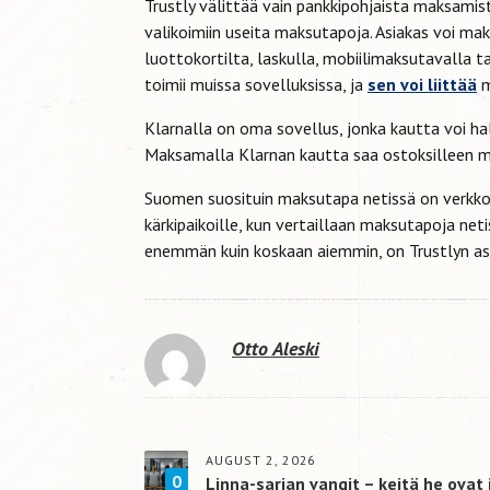
Trustly välittää vain pankkipohjaista maksamis
valikoimiin useita maksutapoja. Asiakas voi maks
luottokortilta, laskulla, mobiilimaksutavalla t
toimii muissa sovelluksissa, ja
sen voi liittää
m
Klarnalla on oma sovellus, jonka kautta voi hal
Maksamalla Klarnan kautta saa ostoksilleen m
Suomen suosituin maksutapa netissä on verkkop
kärkipaikoille, kun vertaillaan maksutapoja ne
enemmän kuin koskaan aiemmin, on Trustlyn as
Otto Aleski
AUGUST 2, 2026
0
Linna-sarjan vangit – keitä he ovat