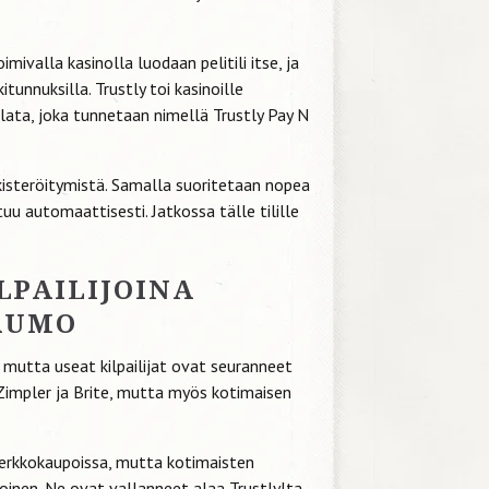
mivalla kasinolla luodaan pelitili itse, ja
tunnuksilla. Trustly toi kasinoille
ata, joka tunnetaan nimellä Trustly Pay N
ekisteröitymistä. Samalla suoritetaan nopea
uu automaattisesti. Jatkossa tälle tilille
LPAILIJOINA
TRUMO
 mutta useat kilpailijat ovat seuranneet
t Zimpler ja Brite, mutta myös kotimaisen
verkkokaupoissa, mutta kotimaisten
toinen. Ne ovat vallanneet alaa Trustlylta,