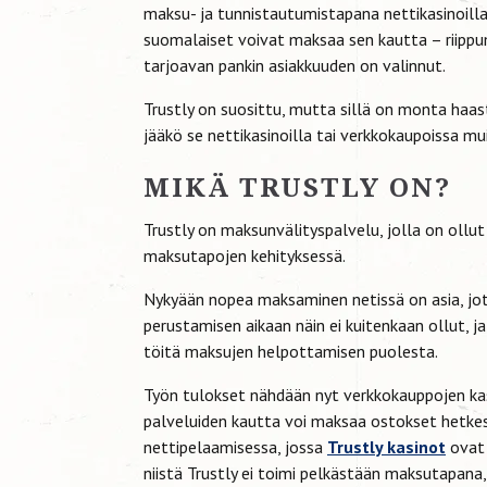
maksu- ja tunnistautumistapana nettikasinoill
suomalaiset voivat maksaa sen kautta – riippum
tarjoavan pankin asiakkuuden on valinnut.
Trustly on suosittu, mutta sillä on monta haast
jääkö se nettikasinoilla tai verkkokaupoissa m
MIKÄ TRUSTLY ON?
Trustly on maksunvälityspalvelu, jolla on ollut
maksutapojen kehityksessä.
Nykyään nopea maksaminen netissä on asia, jot
perustamisen aikaan näin ei kuitenkaan ollut, 
töitä maksujen helpottamisen puolesta.
Työn tulokset nähdään nyt verkkokauppojen kas
palveluiden kautta voi maksaa ostokset hetkes
nettipelaamisessa, jossa
Trustly kasinot
ovat 
niistä Trustly ei toimi pelkästään maksutapan