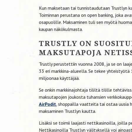
Kun maksetaan tai tunnistaudutaan Trustlyn ka
Toiminnan perustana on open banking, joka avas
osapuolille. Maksaminen tuli sen myötä huoma
kaupan näkökulmasta.
TRUSTLY ON SUOSITU
MAKSUTAPOJA NETIS
Trustly perustettiin vuonna 2008, ja se on laa
33 eri markkina-alueella. Se tekee yhteistyötä 1
miljoonaa käyttäjää.
Se onkin markkinajohtaja tililtä tilille tehtävis
maksutapojen joukosta tuhansien verkkokauppo
AirPodit
, shoppailla vaatteita tai ostaa uusia 
maksaminen Trustlyn kautta.
Lisäksi se toimii laajasti nettikasinoilla, joilla
Nettikasinoilla Trustlyn välityksellä voi ainoast