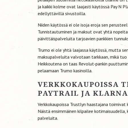
ja kaikki kolme ovat laajasti käytössä Pay N Pla
edellyttävillä sivustoilla.
Niiden käytössä ei ole isoja eroja sen perustee
Tunnistautuminen ja maksut ovat yhtä nopeita, 
päivittäispalveluita tarjoavien pankkien tunnuks
Trumo ei ole yhtä laajassa käytössä, mutta se
maksupalveluita valvotaan tarkkaan, mikä tu
Heikkoutena on taas Revolut-pankin puuttumine
pelaamaan Trumo kasinoilla.
VERKKOKAUPOISSA T
PAYTRAIL JA KLARNA
Verkkokaupoissa Trustlyn haastajana toimivat k
Näistä ensimmäinen kilpailee kotimaisuudella,
palveluita.