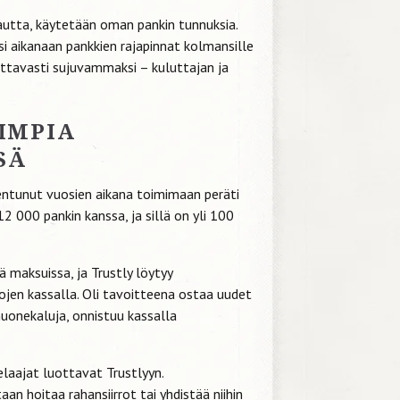
utta, käytetään oman pankin tunnuksia.
i aikanaan pankkien rajapinnat kolmansille
ttavasti sujuvammaksi – kuluttajan ja
IMPIA
SÄ
jentunut vuosien aikana toimimaan peräti
2 000 pankin kanssa, ja sillä on yli 100
sä maksuissa, ja Trustly löytyy
jen kassalla. Oli tavoitteena ostaa uudet
huonekaluja, onnistuu kassalla
 pelaajat luottavat Trustlyyn.
aan hoitaa rahansiirrot tai yhdistää niihin