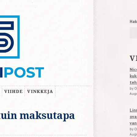
Hak
V
Nic
kuk
teh
by O
VIIHDE
VINKKEJA
Augu
Lin
tuin maksutapa
ova
van
by O
Augu