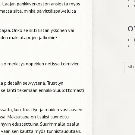
a. Laajan pankkiverkoston ansiosta myös
atta siitä, minkä päivittäispalveluita
O
ajaa. Onko se silti listan ykkönen vai
uiden maksutapojen jalkoihin?
 iso merkitys nopeiden netissä toimivien
All 
a pidetään selvyytenä. Trustlyn
ja se lähti tekemään ennakkoluulottomasti
salla, kun Trustlyn ja muiden vastaavien
sä. Maksutapa on lisäksi tunnettu
hyvin edustettuina. Suurimmalla osalla
a, vaan sen kautta myös tunnistaudutaan.