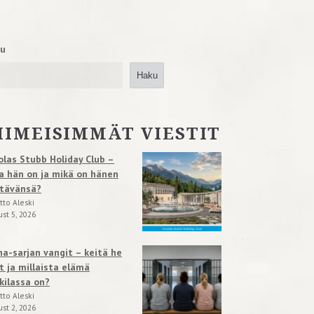
u
Haku
IIMEISIMMÄT VIESTIT
olas Stubb Holiday Club –
a hän on ja mikä on hänen
tävänsä?
tto Aleski
st 5, 2026
na-sarjan vangit – keitä he
t ja millaista elämä
kilassa on?
tto Aleski
st 2, 2026