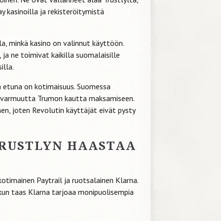
y kasinoilla ja rekisteröitymistä
lla, minkä kasino on valinnut käyttöön.
ja ne toimivat kaikilla suomalaisille
illa.
n etuna on kotimaisuus. Suomessa
o varmuutta Trumon kautta maksamiseen.
n, joten Revolutin käyttäjät eivät pysty
RUSTLYN HAASTAA
otimainen Paytrail ja ruotsalainen Klarna.
 kun taas Klarna tarjoaa monipuolisempia