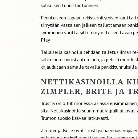
sähköisen tunnistautumisen.
Perinteiseen tapaan rekisteröitymisen kautta toi
siirrytään vasta sen jälkeen tallettamaan pankki
kymmenen vuotta sitten myös toisen tavan pel
Play.
Tällaisella kasinolla tehdään talletus ilman r
sähköinen tunnistautuminen, ja pelitili muodost
kirjaudutaan samalla tavalla pankkitunnuksilla.
NETTIKASINOILLA KI
ZIMPLER, BRITE JA 
Trustly on ollut monessa asiassa ensimmäinen,
sitä. Nettikasinoilla suurimmat kilpailijat ova
Trumon suosio kasvaa jatkuvasti.
Zimpler ja Brite ovat Trustlya harvinaisempia 
pelaajien suosimilla nettikasinoilla tilanne on 