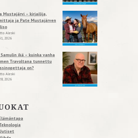
a Mustajärvi – kirjailija,
mittaja ja Pate Mustajärven
liso
tto Aleski
31, 2026
i Samulin ikä – kuinka vanha
men Travoltana tunnettu
ssinopettaja on?
tto Aleski
28, 2026
UOKAT
Elämäntapa
Teknologia
Uutiset
Viihde