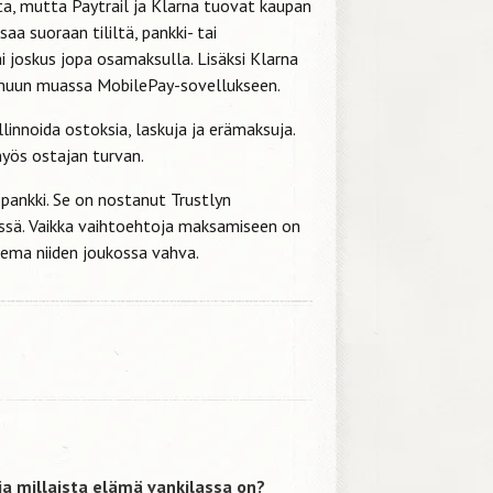
ta, mutta Paytrail ja Klarna tuovat kaupan
aa suoraan tililtä, pankki- tai
ai joskus jopa osamaksulla. Lisäksi Klarna
uun muassa MobilePay-sovellukseen.
linnoida ostoksia, laskuja ja erämaksuja.
yös ostajan turvan.
ankki. Se on nostanut Trustlyn
tissä. Vaikka vaihtoehtoja maksamiseen on
ema niiden joukossa vahva.
 ja millaista elämä vankilassa on?