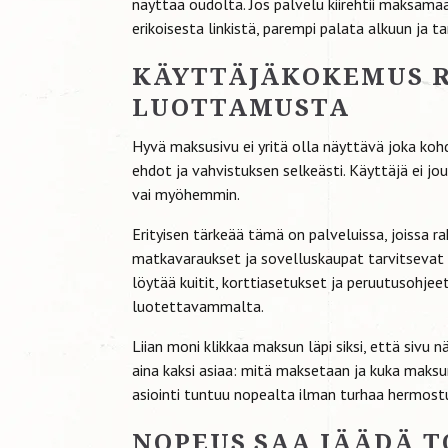
näyttää oudolta. Jos palvelu kiirehtii maksamaa
erikoisesta linkistä, parempi palata alkuun ja ta
KÄYTTÄJÄKOKEMUS R
LUOTTAMUSTA
Hyvä maksusivu ei yritä olla näyttävä joka ko
ehdot ja vahvistuksen selkeästi. Käyttäjä ei j
vai myöhemmin.
Erityisen tärkeää tämä on palveluissa, joissa raha
matkavaraukset ja sovelluskaupat tarvitsevat 
löytää kuitit, korttiasetukset ja peruutusohjee
luotettavammalta.
Liian moni klikkaa maksun läpi siksi, että sivu
aina kaksi asiaa: mitä maksetaan ja kuka maks
asiointi tuntuu nopealta ilman turhaa hermost
NOPEUS SAA JÄÄDÄ TO