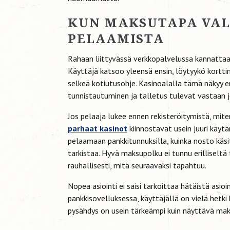
KUN MAKSUTAPA VAL
PELAAMISTA
Rahaan liittyvässä verkkopalvelussa kannatta
Käyttäjä katsoo yleensä ensin, löytyykö kortti
selkeä kotiutusohje. Kasinoalalla tämä näkyy er
tunnistautuminen ja talletus tulevat vastaan j
Jos pelaaja lukee ennen rekisteröitymistä, mit
parhaat kasinot
kiinnostavat usein juuri käyt
pelaamaan pankkitunnuksilla, kuinka nosto käsi
tarkistaa. Hyvä maksupolku ei tunnu erilliseltä
rauhallisesti, mitä seuraavaksi tapahtuu.
Nopea asiointi ei saisi tarkoittaa hätäistä asio
pankkisovelluksessa, käyttäjällä on vielä hetki
pysähdys on usein tärkeämpi kuin näyttävä mak