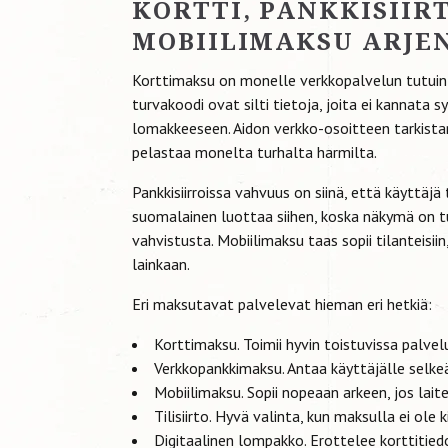
KORTTI, PANKKISIIRT
MOBIILIMAKSU ARJE
Korttimaksu on monelle verkkopalvelun tutuin r
turvakoodi ovat silti tietoja, joita ei kannata
lomakkeeseen. Aidon verkko-osoitteen tarkista
pelastaa monelta turhalta harmilta.
Pankkisiirroissa vahvuus on siinä, että käyttäj
suomalainen luottaa siihen, koska näkymä on t
vahvistusta. Mobiilimaksu taas sopii tilanteisiin,
lainkaan.
Eri maksutavat palvelevat hieman eri hetkiä:
Korttimaksu. Toimii hyvin toistuvissa palvel
Verkkopankkimaksu. Antaa käyttäjälle selke
Mobiilimaksu. Sopii nopeaan arkeen, jos lait
Tilisiirto. Hyvä valinta, kun maksulla ei ole k
Digitaalinen lompakko. Erottelee korttitiedo