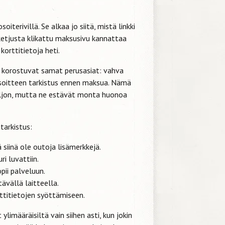
iterivillä. Se alkaa jo siitä, mistä linkki
ketjusta klikattu maksusivu kannattaa
korttitietoja heti.
a korostuvat samat perusasiat: vahva
osoitteen tarkistus ennen maksua. Nämä
aljon, mutta ne estävät monta huonoa
tarkistus:
ä siinä ole outoja lisämerkkejä.
i luvattiin.
pii palveluun.
tävällä laitteella.
rttitietojen syöttämiseen.
imääräisiltä vain siihen asti, kun jokin