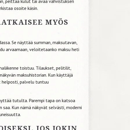
n, peittää kulut tai avaa vahvistuksen
rkistaa osoite käsin.
ATKAISEE MYÖS
hdassa. Se näyttää summan, maksutavan,
oudu arvaamaan, veloitetaanko maksu heti
liikenne toistuu. Tilaukset, pelitilit,
näkyvän maksuhistorian. Kun käyttäjä
t helposti, palvelu tuntuu
 näyttää tutulta. Parempi tapa on katsoa
un saa. Kun nämä näkyvät selvästi, moderni
uneisuutta.
ISEKSI, JOS JOKIN