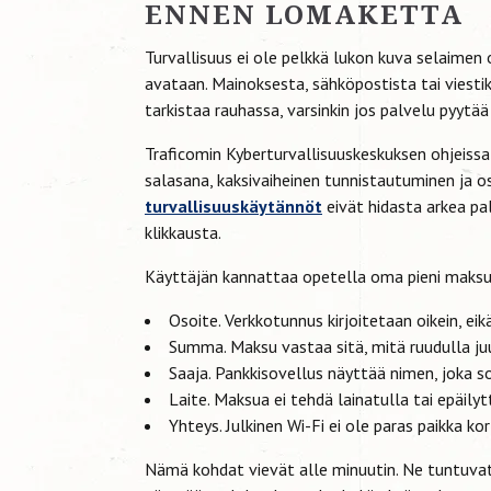
ENNEN LOMAKETTA
Turvallisuus ei ole pelkkä lukon kuva selaimen oso
avataan. Mainoksesta, sähköpostista tai viesti
tarkistaa rauhassa, varsinkin jos palvelu pyytää 
Traficomin Kyberturvallisuuskeskuksen ohjeiss
salasana, kaksivaiheinen tunnistautuminen ja 
turvallisuuskäytännöt
eivät hidasta arkea p
klikkausta.
Käyttäjän kannattaa opetella oma pieni maksu
Osoite. Verkkotunnus kirjoitetaan oikein, eik
Summa. Maksu vastaa sitä, mitä ruudulla juur
Saaja. Pankkisovellus näyttää nimen, joka so
Laite. Maksua ei tehdä lainatulla tai epäilyt
Yhteys. Julkinen Wi-Fi ei ole paras paikka ko
Nämä kohdat vievät alle minuutin. Ne tuntuvat yl