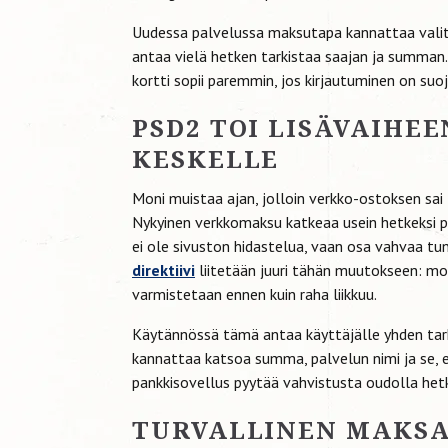
Uudessa palvelussa maksutapa kannattaa valit
antaa vielä hetken tarkistaa saajan ja summan
kortti sopii paremmin, jos kirjautuminen on suo
PSD2 TOI LISÄVAIHE
KESKELLE
Moni muistaa ajan, jolloin verkko-ostoksen sai lä
Nykyinen verkkomaksu katkeaa usein hetkeksi pa
ei ole sivuston hidastelua, vaan osa vahvaa tu
direktiivi
liitetään juuri tähän muutokseen: 
varmistetaan ennen kuin raha liikkuu.
Käytännössä tämä antaa käyttäjälle yhden tar
kannattaa katsoa summa, palvelun nimi ja se, e
pankkisovellus pyytää vahvistusta oudolla hetkel
TURVALLINEN MAKS