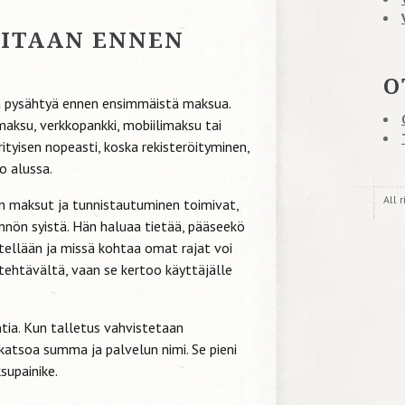
ITAAN ENNEN
O
a pysähtyä ennen ensimmäistä maksua.
maksu, verkkopankki, mobiilimaksu tai
ityisen nopeasti, koska rekisteröityminen,
o alussa.
All 
en maksut ja tunnistautuminen toimivat,
ännön syistä. Hän haluaa tietää, pääseekö
tellään ja missä kohtaa omat rajat voi
 tehtävältä, vaan se kertoo käyttäjälle
intia. Kun talletus vahvistetaan
 katsoa summa ja palvelun nimi. Se pieni
supainike.