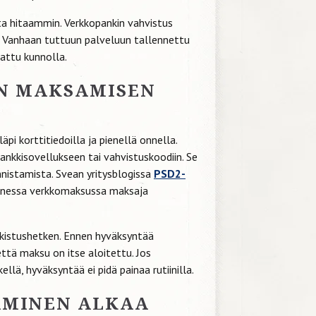
a hitaammin. Verkkopankin vahvistus
. Vanhaan tuttuun palveluun tallennettu
jattu kunnolla.
EN MAKSAMISEN
pi korttitiedoilla ja pienellä onnella.
nkkisovellukseen tai vahvistuskoodiin. Se
nnistamista. Svean yritysblogissa
PSD2-
monessa verkkomaksussa maksaja
kistushetken. Ennen hyväksyntää
ttä maksu on itse aloitettu. Jos
lä, hyväksyntää ei pidä painaa rutiinilla.
AMINEN ALKAA