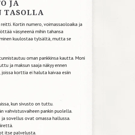
O JA
N TASOLLA
eitti. Kortin numero, voimassaoloaika ja
 syöttää väsyneenä mihin tahansa
minen kuulostaa tylsältä, mutta se
ä tunnistautuu oman pankkinsa kautta. Moni
uttu ja maksun saaja näkyy ennen
 joissa korttia ei haluta kaivaa esiin
uissa, kun sivusto on tuttu.
än vahvistusvaiheen pankin puolella.
e ja sovellus ovat omassa hallussa.
iirettä.
t itse palvelusta.