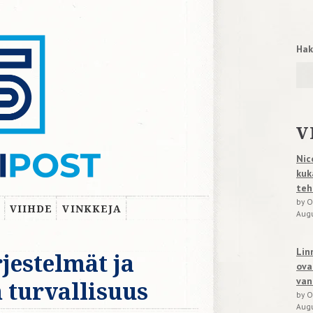
Hak
V
Nic
kuk
teh
by O
VIIHDE
VINKKEJA
Augu
Lin
jestelmät ja
ova
van
 turvallisuus
by O
Augu