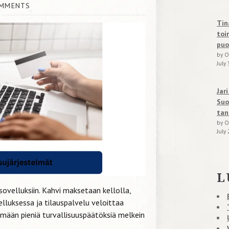
MMENTS
Tin
toi
puo
by O
July 
Jar
Suo
tan
by O
July 
L
sovelluksiin. Kahvi maksetaan kellolla,
luksessa ja tilauspalvelu veloittaa
emään pieniä turvallisuuspäätöksiä melkein