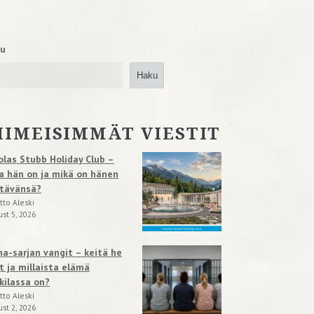
u
Haku
IIMEISIMMÄT VIESTIT
olas Stubb Holiday Club –
a hän on ja mikä on hänen
tävänsä?
tto Aleski
st 5, 2026
na-sarjan vangit – keitä he
t ja millaista elämä
kilassa on?
tto Aleski
st 2, 2026