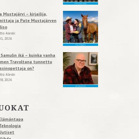
a Mustajärvi – kirjailija,
mittaja ja Pate Mustajärven
liso
tto Aleski
31, 2026
i Samulin ikä – kuinka vanha
men Travoltana tunnettu
ssinopettaja on?
tto Aleski
28, 2026
UOKAT
Elämäntapa
Teknologia
Uutiset
Viihde