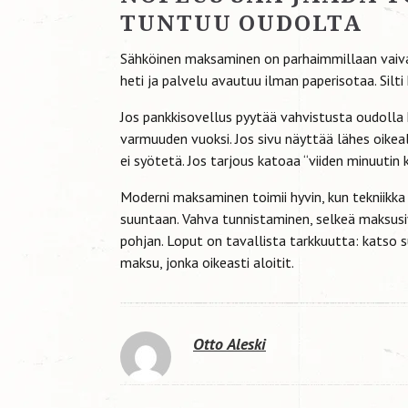
TUNTUU OUDOLTA
Sähköinen maksaminen on parhaimmillaan vaivato
heti ja palvelu avautuu ilman paperisotaa. Silti
Jos pankkisovellus pyytää vahvistusta oudolla
varmuuden vuoksi. Jos sivu näyttää lähes oikeal
ei syötetä. Jos tarjous katoaa “viiden minuutin k
Moderni maksaminen toimii hyvin, kun tekniikk
suuntaan. Vahva tunnistaminen, selkeä maksusiv
pohjan. Loput on tavallista tarkkuutta: katso s
maksu, jonka oikeasti aloitit.
Otto Aleski